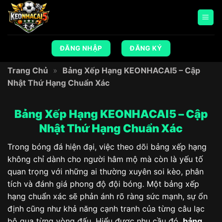
Chuyển
đến
nội
dung
ĐĂNG NHẬP
ĐĂNG KÝ
Trang Chủ
»
Bảng Xếp Hạng KEONHACAI5 – Cập
Nhật Thứ Hạng Chuẩn Xác
Bảng Xếp Hạng KEONHACAI5 – Cập
Nhật Thứ Hạng Chuẩn Xác
Trong bóng đá hiện đại, việc theo dõi bảng xếp hạng
không chỉ dành cho người hâm mộ mà còn là yếu tố
quan trọng với những ai thường xuyên soi kèo, phân
tích và đánh giá phong độ đội bóng. Một bảng xếp
hạng chuẩn xác sẽ phản ánh rõ ràng sức mạnh, sự ổn
định cũng như khả năng cạnh tranh của từng câu lạc
bộ qua từng vòng đấu. Hiểu được nhu cầu đó,
bảng