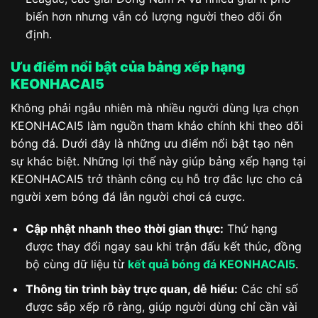
biến hơn nhưng vẫn có lượng người theo dõi ổn
định.
Ưu điểm nổi bật của bảng xếp hạng
KEONHACAI5
Không phải ngẫu nhiên mà nhiều người dùng lựa chọn
KEONHACAI5 làm nguồn tham khảo chính khi theo dõi
bóng đá. Dưới đây là những ưu điểm nổi bật tạo nên
sự khác biệt. Những lợi thế này giúp bảng xếp hạng tại
KEONHACAI5 trở thành công cụ hỗ trợ đắc lực cho cả
người xem bóng đá lẫn người chơi cá cược.
Cập nhật nhanh theo thời gian thực:
Thứ hạng
được thay đổi ngay sau khi trận đấu kết thúc, đồng
bộ cùng dữ liệu từ
kết quả bóng đá KEONHACAI5
.
Thông tin trình bày trực quan, dễ hiểu:
Các chỉ số
được sắp xếp rõ ràng, giúp người dùng chỉ cần vài