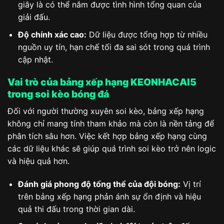
giây là có thể nắm được tình hình tổng quan của
giải đấu.
Độ chính xác cao:
Dữ liệu được tổng hợp từ nhiều
nguồn uy tín, hạn chế tối đa sai sót trong quá trình
cập nhật.
Vai trò của bảng xếp hạng KEONHACAI5
trong soi kèo bóng đá
Đối với người thường xuyên soi kèo, bảng xếp hạng
không chỉ mang tính tham khảo mà còn là nền tảng để
phân tích sâu hơn. Việc kết hợp bảng xếp hạng cùng
các dữ liệu khác sẽ giúp quá trình soi kèo trở nên logic
và hiệu quả hơn.
Đánh giá phong độ tổng thể của đội bóng:
Vị trí
trên bảng xếp hạng phản ánh sự ổn định và hiệu
quả thi đấu trong thời gian dài.