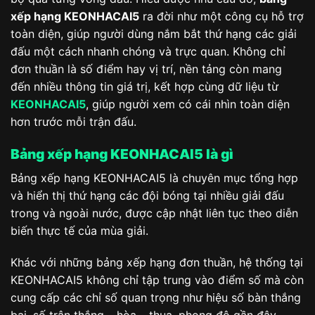
xếp hạng KEONHACAI5
ra đời như một công cụ hỗ trợ
toàn diện, giúp người dùng nắm bắt thứ hạng các giải
đấu một cách nhanh chóng và trực quan. Không chỉ
đơn thuần là số điểm hay vị trí, nền tảng còn mang
đến nhiều thông tin giá trị, kết hợp cùng dữ liệu từ
KEONHACAI5
, giúp người xem có cái nhìn toàn diện
hơn trước mỗi trận đấu.
Bảng xếp hạng KEONHACAI5 là gì
Bảng xếp hạng KEONHACAI5 là chuyên mục tổng hợp
và hiển thị thứ hạng các đội bóng tại nhiều giải đấu
trong và ngoài nước, được cập nhật liên tục theo diễn
biến thực tế của mùa giải.
Khác với những bảng xếp hạng đơn thuần, hệ thống tại
KEONHACAI5 không chỉ tập trung vào điểm số mà còn
cung cấp các chỉ số quan trọng như hiệu số bàn thắng