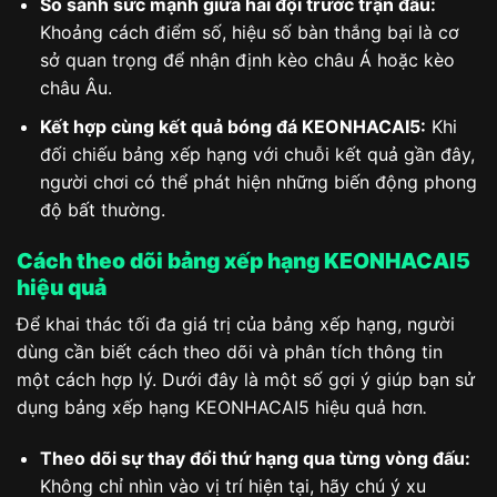
So sánh sức mạnh giữa hai đội trước trận đấu:
Khoảng cách điểm số, hiệu số bàn thắng bại là cơ
sở quan trọng để nhận định kèo châu Á hoặc kèo
châu Âu.
Kết hợp cùng kết quả bóng đá KEONHACAI5:
Khi
đối chiếu bảng xếp hạng với chuỗi kết quả gần đây,
người chơi có thể phát hiện những biến động phong
độ bất thường.
Cách theo dõi bảng xếp hạng KEONHACAI5
hiệu quả
Để khai thác tối đa giá trị của bảng xếp hạng, người
dùng cần biết cách theo dõi và phân tích thông tin
một cách hợp lý. Dưới đây là một số gợi ý giúp bạn sử
dụng bảng xếp hạng KEONHACAI5 hiệu quả hơn
.
Theo dõi sự thay đổi thứ hạng qua từng vòng đấu:
Không chỉ nhìn vào vị trí hiện tại, hãy chú ý xu