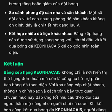
hướng tăng hoặc giảm của đội bóng.
So sánh phong độ sân nhà và sân khách:
Một số
đội có vị trí cao nhưng phong độ sân khách không
ổn định, đây là chi tiết rất đáng lưu ý.
Kết hợp nhiều dữ liệu khác nhau:
Bảng xếp hạng
nên được sử dụng song song với lịch thi đấu và kết
quả bóng đá KEONHACAI5 để có góc nhìn toàn
diện.
Kết luận
Bảng xếp hạng KEONHACAI5
không chỉ là nơi hiển thị
thứ hạng đơn thuần mà còn là công cụ hỗ trợ phân
tích bóng đá toàn diện. Với khả năng cập nhật nhanh,
thông tin chính xác và cách trình bày trực quan,
chuyên mục này đáp ứng tốt nhu cầu theo dõi của
người hâm mộ cũng như người chơi cá cược. Khi kết
hợp cùng kết quả bóng đá
KEONHACAI5
, người dùng