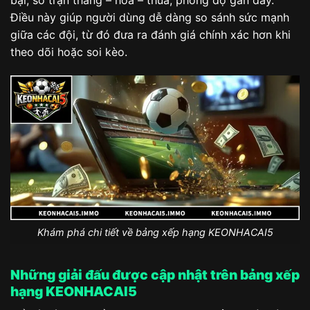
bại, số trận thắng – hòa – thua, phong độ gần đây.
Điều này giúp người dùng dễ dàng so sánh sức mạnh
giữa các đội, từ đó đưa ra đánh giá chính xác hơn khi
theo dõi hoặc soi kèo.
Khám phá chi tiết về bảng xếp hạng KEONHACAI5
Những giải đấu được cập nhật trên bảng xếp
hạng KEONHACAI5