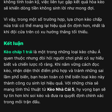
không tính toán kỹ, việc liên tục gặp kết quả hòa kèo
sẽ khiến dòng tiền không sinh lời như mong đợi.
Vì vậy, trong một số trường hợp, lựa chọn kèo chấp
nửa trái có thể mang lại hiệu quả ổn định hơn, nhất là
khi đội cửa trên có xu hướng thắng tối thiểu.
Kết luận
Kèo chấp 1 trái
là một trong những loại kèo châu Á
quen thuộc nhưng đòi hỏi người chơi phải có sự hiểu
biết và chiến lược rõ ràng. Khi nắm vững cách đọc
kèo, nhận diện thời điểm phù hợp và tránh những sai
lầm phổ biến, bạn hoàn toàn có thể biến loại kèo này
thành công cụ sinh lợi hiệu quả. Với những chia sẻ
mang tính thủ thuật từ
Kèo Nhà Cái 5
, hy vọng bạn sẽ
tự tin hơn khi soi kèo và đưa ra quyết định chính xác
trong mỗi trận đấu.