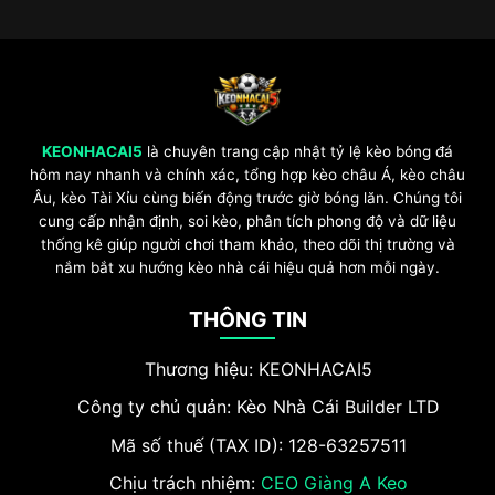
KEONHACAI5
là chuyên trang cập nhật tỷ lệ kèo bóng đá
hôm nay nhanh và chính xác, tổng hợp kèo châu Á, kèo châu
Âu, kèo Tài Xỉu cùng biến động trước giờ bóng lăn. Chúng tôi
cung cấp nhận định, soi kèo, phân tích phong độ và dữ liệu
thống kê giúp người chơi tham khảo, theo dõi thị trường và
nắm bắt xu hướng kèo nhà cái hiệu quả hơn mỗi ngày.
THÔNG TIN
Thương hiệu: KEONHACAI5
Công ty chủ quản: Kèo Nhà Cái Builder LTD
Mã số thuế (TAX ID): 128-63257511
Chịu trách nhiệm:
CEO Giàng A Keo