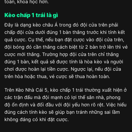
toàn, khoa học hơn.
Kèo chấp 1 trái là gì
Đây là dạng kèo châu Á trong đó đội cửa trên phải
chấp đội cửa dưới đúng 1 bàn thắng trước khi tính kết
quả cược. Cụ thể, nếu bạn đặt cược vào đội cửa trên,
đội bóng đó cần thắng cách biệt từ 2 bàn trở lên thì vé
cược mới thắng. Trường hợp đội cửa trên chỉ thắng
đúng 1 bàn, kết quả sẽ được tính là hòa kèo và người
chơi được hoàn lại tiền cược. Ngược lại, nếu đội cửa
trên hòa hoặc thua, vé cược sẽ thua hoàn toàn.
Trên Kèo Nhà Cái 5, kèo chấp 1 trái thường xuất hiện ở
các trận đấu mà đội mạnh có lợi thế sân nhà, phong
độ ổn định và đối đầu với đội yếu hơn rõ rệt. Việc hiểu
đúng cách tính kèo sẽ giúp bạn tránh những sai lầm
không đáng có khi đặt cược.