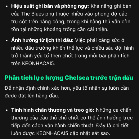
Hiệu suất ghi bàn và phòng ngự:
Khả năng ghi bàn
của The Blues phụ thuộc nhiều vào phong độ các
trụ cột trên hàng công, trong khi hàng thủ vẫn còn
tồn tại những khoảng trống cần cải thiện.
Ảnh hưởng từ lịch thi đấu:
Việc phải căng sức ở
nhiều đấu trường khiến thể lực và chiều sâu đội hình
trở thành yếu tố then chốt trong mỗi bài phân tích
trên KEONHACAI5.
Phân tích lực lượng Chelsea trước trận đấu
Để nhận định chính xác hơn, yếu tố nhân sự luôn cần
được đặt lên hàng đầu.
Tình hình chấn thương và treo giò:
Những ca chấn
thương của cầu thủ chủ chốt có thể ảnh hưởng trực
tiếp đến cách vận hành chiến thuật. Đây là chi tiết
luôn được KEONHACAI5 cập nhật sát sao.