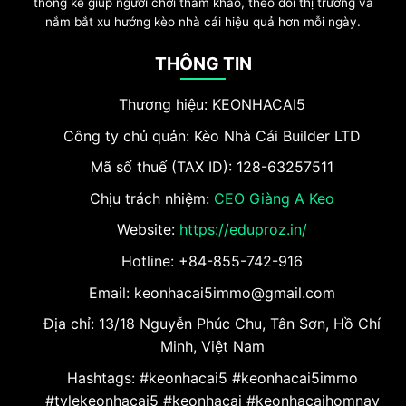
thống kê giúp người chơi tham khảo, theo dõi thị trường và
nắm bắt xu hướng kèo nhà cái hiệu quả hơn mỗi ngày.
THÔNG TIN
Thương hiệu: KEONHACAI5
Công ty chủ quản: Kèo Nhà Cái Builder LTD
Mã số thuế (TAX ID): 128-63257511
Chịu trách nhiệm:
CEO Giàng A Keo
Website:
https://eduproz.in/
Hotline: +84-855-742-916
Email:
keonhacai5immo@gmail.com
Địa chỉ: 13/18 Nguyễn Phúc Chu, Tân Sơn, Hồ Chí
Minh, Việt Nam
Hashtags: #keonhacai5 #keonhacai5immo
#tylekeonhacai5 #keonhacai #keonhacaihomnay