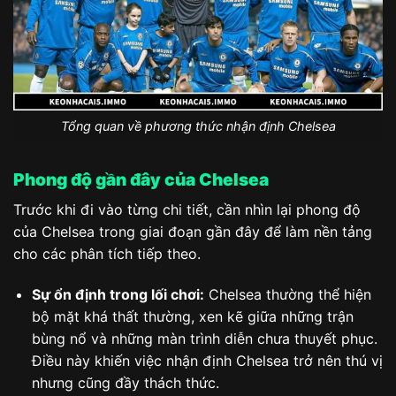
Tổng quan về phương thức nhận định Chelsea
Phong độ gần đây của Chelsea
Trước khi đi vào từng chi tiết, cần nhìn lại phong độ
của Chelsea trong giai đoạn gần đây để làm nền tảng
cho các phân tích tiếp theo.
Sự ổn định trong lối chơi:
Chelsea thường thể hiện
bộ mặt khá thất thường, xen kẽ giữa những trận
bùng nổ và những màn trình diễn chưa thuyết phục.
Điều này khiến việc nhận định Chelsea trở nên thú vị
nhưng cũng đầy thách thức.