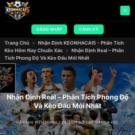
Chuyển
đến
nội
dung
ĐĂNG NHẬP
ĐĂNG KÝ
Trang Chủ
»
Nhận Định KEONHACAI5 - Phân Tích
Kèo Hôm Nay Chuẩn Xác
»
Nhận Định Real – Phân
Tích Phong Độ Và Kèo Đấu Mới Nhất
Nhận Định Real – Phân Tích Phong Độ
Và Kèo Đấu Mới Nhất
ĐÃ ĐĂNG TRÊN
THÁNG 2 24, 2026
BỞI
CEO GIÀNG A KEO