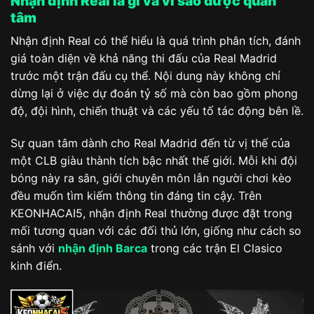
Nhận định Real là gì và vì sao được quan
tâm
Nhận định Real có thể hiểu là quá trình phân tích, đánh
giá toàn diện về khả năng thi đấu của Real Madrid
trước một trận đấu cụ thể. Nội dung này không chỉ
dừng lại ở việc dự đoán tỷ số mà còn bao gồm phong
độ, đội hình, chiến thuật và các yếu tố tác động bên lề.
Sự quan tâm dành cho Real Madrid đến từ vị thế của
một CLB giàu thành tích bậc nhất thế giới. Mỗi khi đội
bóng này ra sân, giới chuyên môn lẫn người chơi kèo
đều muốn tìm kiếm thông tin đáng tin cậy. Trên
KEONHACAI5, nhận định Real thường được đặt trong
mối tương quan với các đối thủ lớn, giống như cách so
sánh với
nhận định Barca
trong các trận El Clasico
kinh điển.