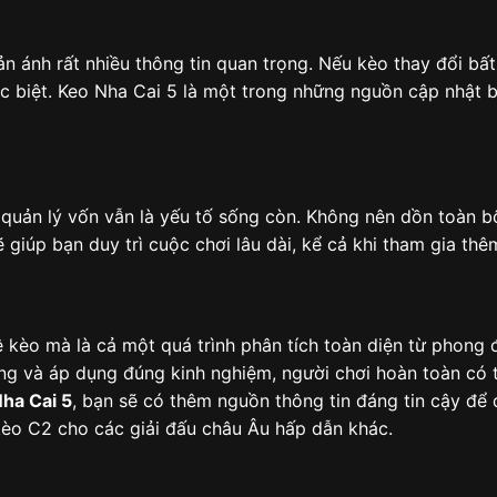
ản ánh rất nhiều thông tin quan trọng. Nếu kèo thay đổi bất
hác biệt. Keo Nha Cai 5 là một trong những nguồn cập nhật
 quản lý vốn vẫn là yếu tố sống còn. Không nên dồn toàn b
 giúp bạn duy trì cuộc chơi lâu dài, kể cả khi tham gia th
 kèo mà là cả một quá trình phân tích toàn diện từ phong đ
ng và áp dụng đúng kinh nghiệm, người chơi hoàn toàn có t
ha Cai 5
, bạn sẽ có thêm nguồn thông tin đáng tin cậy để 
kèo C2 cho các giải đấu châu Âu hấp dẫn khác.