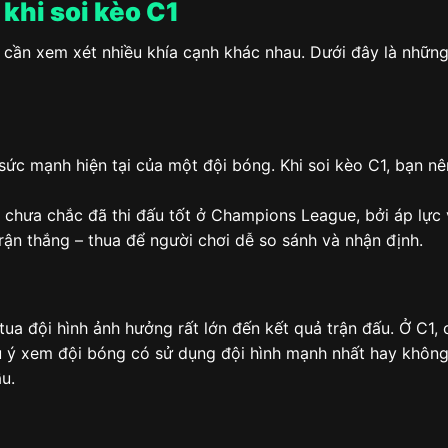
khi soi kèo C1
i cần xem xét nhiều khía cạnh khác nhau. Dưới đây là những
ức mạnh hiện tại của một đội bóng. Khi soi kèo C1, bạn nên
i chưa chắc đã thi đấu tốt ở Champions League, bởi áp lực
trận thắng – thua để người chơi dễ so sánh và nhận định.
tua đội hình ảnh hưởng rất lớn đến kết quả trận đấu. Ở C1, 
hú ý xem đội bóng có sử dụng đội hình mạnh nhất hay không,
u.