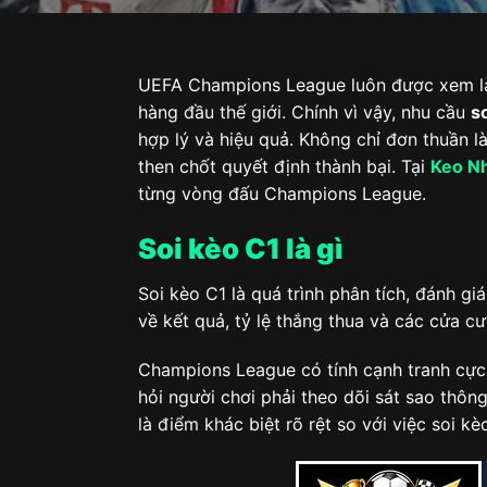
UEFA Champions League luôn được xem là 
hàng đầu thế giới. Chính vì vậy, nhu cầu
s
hợp lý và hiệu quả. Không chỉ đơn thuần là
then chốt quyết định thành bại. Tại
Keo Nh
từng vòng đấu Champions League.
Soi kèo C1 là gì
Soi kèo C1 là quá trình phân tích, đánh 
về kết quả, tỷ lệ thắng thua và các cửa c
Champions League có tính cạnh tranh cực c
hỏi người chơi phải theo dõi sát sao thông
là điểm khác biệt rõ rệt so với việc soi kè