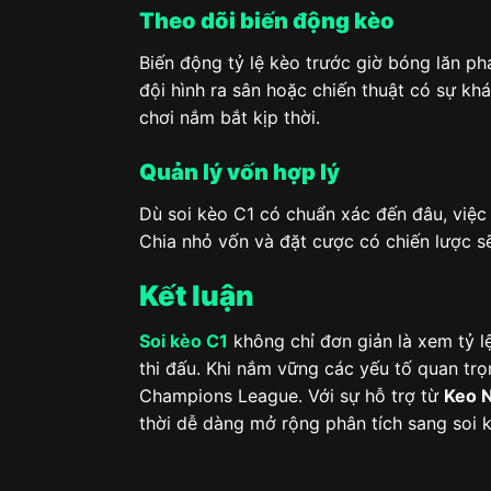
Theo dõi biến động kèo
Biến động tỷ lệ kèo trước giờ bóng lăn ph
đội hình ra sân hoặc chiến thuật có sự k
chơi nắm bắt kịp thời.
Quản lý vốn hợp lý
Dù soi kèo C1 có chuẩn xác đến đâu, việc
Chia nhỏ vốn và đặt cược có chiến lược sẽ
Kết luận
Soi kèo C1
không chỉ đơn giản là xem tỷ lệ
thi đấu. Khi nắm vững các yếu tố quan trọ
Champions League. Với sự hỗ trợ từ
Keo N
thời dễ dàng mở rộng phân tích sang soi 