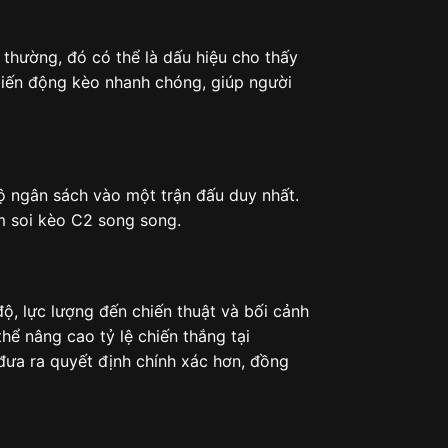
 thường, đó có thể là dấu hiệu cho thấy
 biến động kèo nhanh chóng, giúp người
ộ ngân sách vào một trận đấu duy nhất.
êm soi kèo C2 song song.
ộ, lực lượng đến chiến thuật và bối cảnh
hể nâng cao tỷ lệ chiến thắng tại
đưa ra quyết định chính xác hơn, đồng