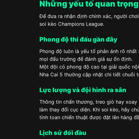
Những yếu tố quan trọng 
Để đưa ra nhận định chính xác, người chơ
soi kèo Champions League.
Phong độ thi đấu gần đây
Phong độ luôn là yếu tố phản ánh rõ nhất s
mọi đấu trường để đánh giá sự ổn định.
Một đội có phong độ cao tại giải quốc nộ
Nha Cai 5 thường cập nhật chi tiết chuỗi 
Lực lượng và đội hình ra sân
Thông tin chấn thương, treo giò hay xoay 
làm thay đổi cục diện. Khi soi kèo, hãy c
tính toan chiến thuật được đặt lên hàng đầ
Lịch sử đối đầu