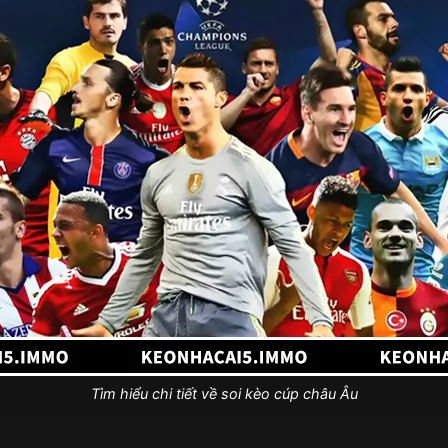
Tìm hiểu chi tiết về soi kèo cúp châu Âu