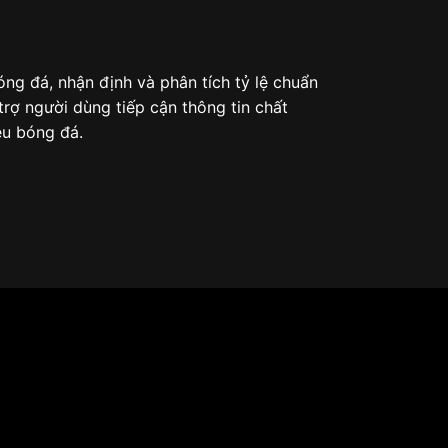
ng đá, nhận định và phân tích tỷ lệ chuẩn
rợ người dùng tiếp cận thông tin chất
êu bóng đá.