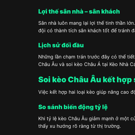
Lợi thế sân nhà – sân khách
Sân nhà luôn mang lại lợi thế tinh thần l
đội có thành tích sân khách tốt để tránh đ
Lịch sử đối đầu
Những lần chạm trán trước đây có thể tiết
Châu Âu và soi kèo Châu Á tại Kèo Nhà Cá
Soi kèo Châu Âu kết hợp 
Việc kết hợp hai loại kèo giúp nâng cao đ
So sánh biến động tỷ lệ
Khi tỷ lệ kèo Châu Âu giảm mạnh ở một cử
thấy xu hướng rõ ràng từ thị trường.