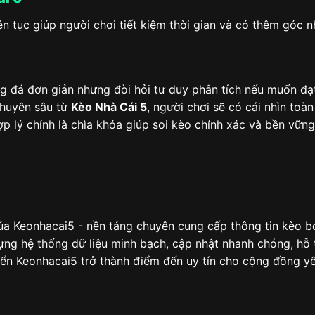
ên tục giúp người chơi tiết kiệm thời gian và có thêm góc n
g đá đơn giản nhưng đòi hỏi tư duy phân tích nếu muốn đạt 
chuyên sâu từ
Kèo Nhà Cái 5
, người chơi sẽ có cái nhìn toà
p lý chính là chìa khóa giúp soi kèo chính xác và bền vững 
ủa Keonhacai5 - nền tảng chuyên cung cấp thông tin kèo bó
ựng hệ thống dữ liệu minh bạch, cập nhật nhanh chóng, hỗ t
riển Keonhacai5 trở thành điểm đến uy tín cho cộng đồng y